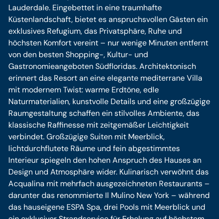
Lauderdale. Eingebettet in eine traumhafte
Küstenlandschaft, bietet es anspruchsvollen Gästen ein
exklusives Refugium, das Privatsphäre, Ruhe und
höchsten Komfort vereint – nur wenige Minuten entfernt
von den besten Shopping-, Kultur- und
Gastronomieangeboten Südfloridas. Architektonisch
erinnert das Resort an eine elegante mediterrane Villa
mit modernem Twist: warme Erdtöne, edle
Naturmaterialien, kunstvolle Details und eine großzügige
Raumgestaltung schaffen ein stilvolles Ambiente, das
klassische Raffinesse mit zeitgemäßer Leichtigkeit
verbindet. Großzügige Suiten mit Meerblick,
lichtdurchflutete Räume und fein abgestimmtes
Interieur spiegeln den hohen Anspruch des Hauses an
Design und Atmosphäre wider. Kulinarisch verwöhnt das
Acqualina mit mehrfach ausgezeichneten Restaurants –
darunter das renommierte Il Mulino New York – während
das hauseigene ESPA Spa, drei Pools mit Meerblick und
ein exklusiver Strandservice für Erholung auf höchstem