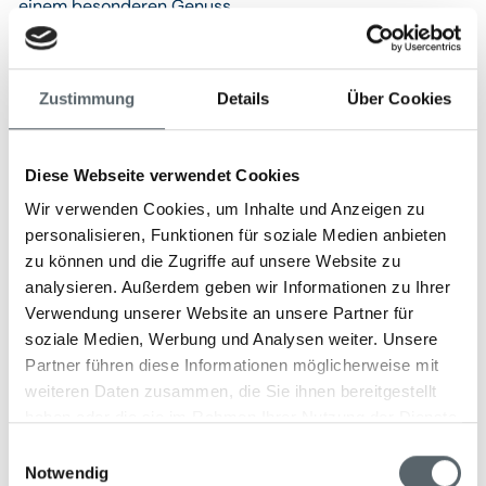
einem besonderen Genuss.
Zustimmung
Details
Über Cookies
Wellness & Fitness
Das Acqualina Spa, idyllisch am ruhigen Strand von
Diese Webseite verwendet Cookies
Miami Beach gelegen, ist eine luxuriöse Rückzugsoase
Wir verwenden Cookies, um Inhalte und Anzeigen zu
und wurde mit den begehrten Forbes Five Stars sowie
personalisieren, Funktionen für soziale Medien anbieten
als bestes Hotel-Spa der USA ausgezeichnet. Auf über
zu können und die Zugriffe auf unsere Website zu
1.860 m² erwarten Sie modern ausgestattete
analysieren. Außerdem geben wir Informationen zu Ihrer
Behandlungsräume, eine private Royal Spa Suite,
Verwendung unserer Website an unsere Partner für
entspannende Lounges und eine großzügige Terrasse im
soziale Medien, Werbung und Analysen weiter. Unsere
Freien. Das Spa bietet ein umfangreiches Angebot an
Partner führen diese Informationen möglicherweise mit
ganzheitlichen Therapien, Yoga-Kursen und ein
weiteren Daten zusammen, die Sie ihnen bereitgestellt
spezielles Spa-Menü für gesunde Ernährung. Besonders
haben oder die sie im Rahmen Ihrer Nutzung der Dienste
beliebt ist das Spa Escape-Paket, das eine 50-minütige
gesammelt haben.
Inner Calm Massage, ein gesundes Spa-Mittagessen
Einwilligungsauswahl
sowie den ganztägigen Zugang zu allen
Notwendig