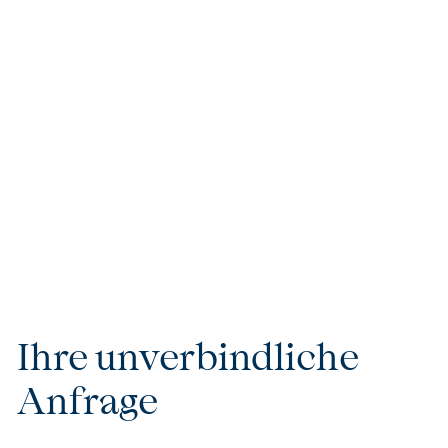
Jede Reise steht für kompromisslosen Luxus und
höchsten Komfort. Ob private Flugreservierungen,
erstklassige Kreuzfahrten oder VIP-Services – wir
sorgen dafür, dass Ihre Reise nicht nur besonders,
sondern einzigartig wird. Unsere handverlesenen
Unterkünfte und Partner garantieren Ihnen
außergewöhnlichen Komfort und Exklusivität, die keine
Wünsche offenlassen.
Ihre unverbindliche
Anfrage