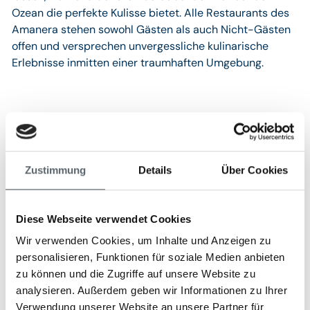
Ozean die perfekte Kulisse bietet. Alle Restaurants des
Amanera stehen sowohl Gästen als auch Nicht-Gästen
offen und versprechen unvergessliche kulinarische
Erlebnisse inmitten einer traumhaften Umgebung.
Wellness & Fitness
Das AMAN-Spa bietet ein ganzheitliches
Verwöhnkonzept, das Entspannung und Vitalität in
Zustimmung
Details
Über Cookies
Einklang bringt. Erleben Sie eine tiefgehende Erneuerung
mit der Nourishing Journey, einer dreistündigen Spa-
Erfahrung, die Körper, Geist und Seele ins Gleichgewicht
Diese Webseite verwendet Cookies
bringt. Ein belebendes Körperpeeling mit Jadepulver,
Wir verwenden Cookies, um Inhalte und Anzeigen zu
Calendulaöl und Himalaya-Salz fördert die
personalisieren, Funktionen für soziale Medien anbieten
Durchblutung, gefolgt von einer entspannenden
zu können und die Zugriffe auf unsere Website zu
Ganzkörpermassage, die Verspannungen löst und für
analysieren. Außerdem geben wir Informationen zu Ihrer
absolute Entspannung sorgt.Die Behandlungen sind von
Verwendung unserer Website an unsere Partner für