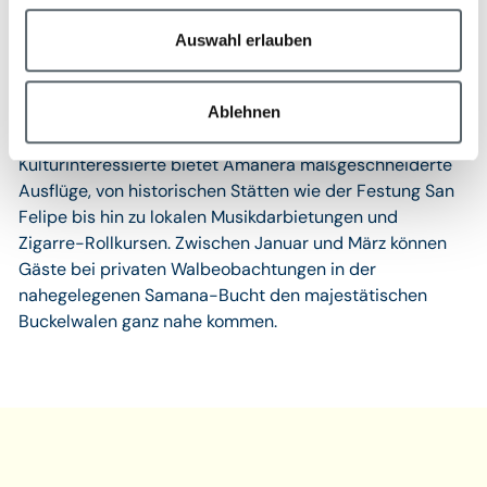
und Fischer­dörfer rund um Playa Grande.Unternehmen
Sie eine geführte Wanderung durch die üppigen
Auswahl erlauben
Dschungelreservate und genießen Sie die
beeindruckende Flora und Fauna, darunter über 160
Vogelarten. Eine private Pferdetour entlang der Küste
Ablehnen
führt Sie durch idyllische Dörfer und Teakplantagen.Für
Kulturinteressierte bietet Amanera maßgeschneiderte
Ausflüge, von historischen Stätten wie der Festung San
Felipe bis hin zu lokalen Musikdarbietungen und
Zigarre-Rollkursen. Zwischen Januar und März können
Gäste bei privaten Walbeobachtungen in der
nahegelegenen Samana-Bucht den majestätischen
Buckelwalen ganz nahe kommen.