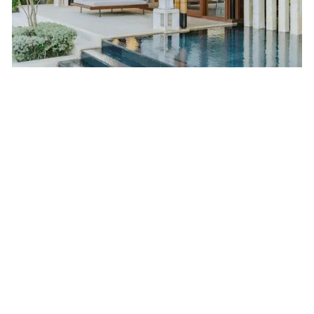
Tom's Tipp
Nur einen kurzen Spaziergang von den Casitas
entfernt, erreichen Sie mühelos den exklusiven
The Aman Beachclub – ein wahres Highlight! Hier
erwarten Sie zahlreiche
Wassersportmöglichkeiten oder die Gelegenheit,
in einer Hängematte unter den hohen