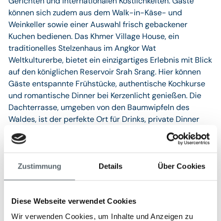
Gerichten und internationalen Köstlichkeiten. Gäste
können sich zudem aus dem Walk-in-Käse- und
Weinkeller sowie einer Auswahl frisch gebackener
Kuchen bedienen. Das Khmer Village House, ein
traditionelles Stelzenhaus im Angkor Wat
Weltkulturerbe, bietet ein einzigartiges Erlebnis mit Blick
auf den königlichen Reservoir Srah Srang. Hier können
Gäste entspannte Frühstücke, authentische Kochkurse
und romantische Dinner bei Kerzenlicht genießen. Die
Dachterrasse, umgeben von den Baumwipfeln des
Waldes, ist der perfekte Ort für Drinks, private Dinner
oder Yoga bei Sonnenaufgang. Die kulinarischen
Erlebnisse im Amansara verbinden Kultur, Natur und
Genuss auf einzigartige Weise.
Zustimmung
Details
Über Cookies
Wellness & Fitness
Diese Webseite verwendet Cookies
Das Amansara Spa ist ein Rückzugsort der
Wir verwenden Cookies, um Inhalte und Anzeigen zu