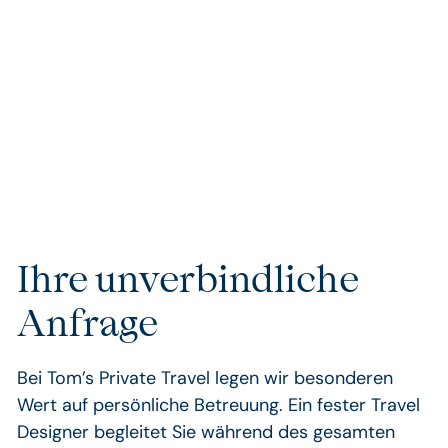
sorgen dafür, dass Ihre Reise nicht nur besonders,
sondern einzigartig wird. Unsere handverlesenen
Unterkünfte und Partner garantieren Ihnen
außergewöhnlichen Komfort und Exklusivität, die keine
Wünsche offenlassen.
Ihre unverbindliche
Anfrage
Bei Tom’s Private Travel legen wir besonderen
Wert auf persönliche Betreuung. Ein fester Travel
Designer begleitet Sie während des gesamten