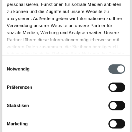
vollkommenen Entspannung und Regeneration. Es bietet
personalisieren, Funktionen für soziale Medien anbieten
vier Behandlungsräume, ein Yoga-Studio sowie einen
zu können und die Zugriffe auf unsere Website zu
Meditationsbereich, der den Gästen eine Oase der Ruhe
analysieren. Außerdem geben wir Informationen zu Ihrer
bietet. Das Spa-Programm umfasst eine Vielzahl
Verwendung unserer Website an unsere Partner für
traditioneller Khmer-Heilmethoden, die auf
soziale Medien, Werbung und Analysen weiter. Unsere
jahrhundertealtem Wissen basieren. Besonders beliebt
Partner führen diese Informationen möglicherweise mit
sind die Kräuterkompressen-Massagen sowie
weiteren Daten zusammen, die Sie ihnen bereitgestellt
wohltuende Ölanwendungen mit lokal duftenden
haben oder die sie im Rahmen Ihrer Nutzung der Dienste
Essenzen. Ein ganz besonderes Highlight ist die "Forest
gesammelt haben.
Einwilligungsauswahl
Walking Meditation" - eine von buddhistischen Mönchen
Notwendig
geführte Meditationswanderung durch die
Tempelanlagen, die eine tiefgreifende spirituelle
Erfahrung bietet.
Präferenzen
Statistiken
Aktivitäten
Abenteuerlustige können die Region auf offenen Jeeps,
Marketing
traditionellen Tuk-Tuks oder speziell ausgestatteten