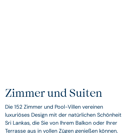
Karett- und Lederschildkröte – an den Strand,
um ihre Eier zu legen. Begleiten Sie die
ehrenamtliche Schildkröten-Wachpatrouille bei
nächtlichen Strandgängen und erleben Sie mit
etwas Glück das Schlüpfen der Baby-
Schildkröten.
Zimmer und Suiten
Die 152 Zimmer und Pool-Villen vereinen
luxuriöses Design mit der natürlichen Schönheit
Sri Lankas, die Sie von Ihrem Balkon oder Ihrer
Terrasse aus in vollen Zügen genießen können.