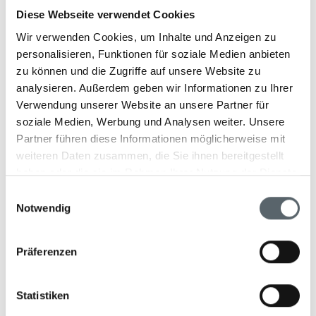
Poolbar lädt zum Entspannen mit erfrischenden
Diese Webseite verwendet Cookies
Getränken und kleinen Häppchen beim
Wir verwenden Cookies, um Inhalte und Anzeigen zu
Sonnenuntergang ein.
personalisieren, Funktionen für soziale Medien anbieten
zu können und die Zugriffe auf unsere Website zu
analysieren. Außerdem geben wir Informationen zu Ihrer
Verwendung unserer Website an unsere Partner für
Wellness & Fitness
soziale Medien, Werbung und Analysen weiter. Unsere
Partner führen diese Informationen möglicherweise mit
Betreten Sie eine Ruhe-Oase mit üppigem Grün und
weiteren Daten zusammen, die Sie ihnen bereitgestellt
blühendem Lotus – kombiniert mit luxuriösem Design.
haben oder die sie im Rahmen Ihrer Nutzung der Dienste
Genießen Sie das Wellness- und Spa-Angebot zur
gesammelt haben.
Entgiftung, Heilung und neuen Energie. Entdecken Sie
Einwilligungsauswahl
Ayurveda oder entspannen Sie mit dem Slumber Guru-
Notwendig
Programm.
Präferenzen
Statistiken
Aktivitäten