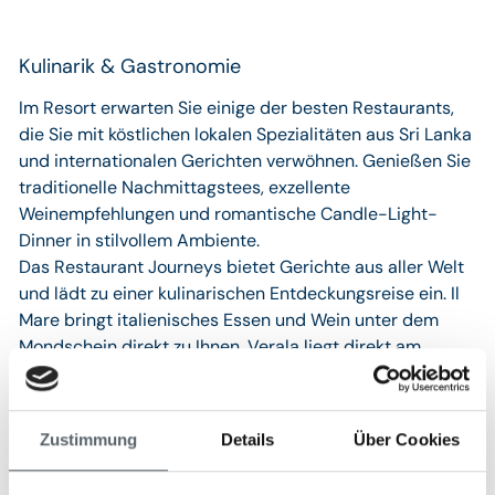
Kulinarik & Gastronomie
Im Resort erwarten Sie einige der besten Restaurants,
die Sie mit köstlichen lokalen Spezialitäten aus Sri Lanka
und internationalen Gerichten verwöhnen. Genießen Sie
traditionelle Nachmittagstees, exzellente
Weinempfehlungen und romantische Candle-Light-
Dinner in stilvollem Ambiente.
Das Restaurant Journeys bietet Gerichte aus aller Welt
und lädt zu einer kulinarischen Entdeckungsreise ein. Il
Mare bringt italienisches Essen und Wein unter dem
Mondschein direkt zu Ihnen. Verala liegt direkt am
Strand und bietet frische srilankische Küche. Für
besondere Anlässe ist Dining by Design ideal – hier
können Sie in privater Atmosphäre essen.
Zustimmung
Details
Über Cookies
Die Lobby-Lounge ist der perfekte Ort für Tee, Cocktails
und kleine Snacks im gemütlichen Stil von Ceylon. Die