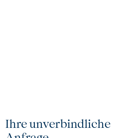
Höchster Komfort & Exklusivität
Jede Reise steht für kompromisslosen Luxus und
höchsten Komfort. Ob private Flugreservierungen,
erstklassige Kreuzfahrten oder VIP-Services – wir
sorgen dafür, dass Ihre Reise nicht nur besonders,
sondern einzigartig wird. Unsere handverlesenen
Unterkünfte und Partner garantieren Ihnen
außergewöhnlichen Komfort und Exklusivität, die keine
Wünsche offenlassen.
Ihre unverbindliche
Anfrage