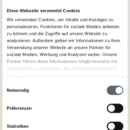
Aktivitäten
Diese Webseite verwendet Cookies
Das Hotel verfügt über zwei miteinander verbundene
Wir verwenden Cookies, um Inhalte und Anzeigen zu
Swimmingpools mit Wasserfällen sowie einen eleganten
personalisieren, Funktionen für soziale Medien anbieten
Mosaikpool im Freien. Neben einem Squash-Court, zwei
zu können und die Zugriffe auf unsere Website zu
Flutlicht-Tennisplätzen und einem modernen
analysieren. Außerdem geben wir Informationen zu Ihrer
Fitnessraum erwartet Sie ein breites Angebot an
Verwendung unserer Website an unsere Partner für
Wassersportmöglichkeiten, darunter Wasserski, Jet-Ski,
soziale Medien, Werbung und Analysen weiter. Unsere
Segeln und Windsurfen.
Partner führen diese Informationen möglicherweise mit
weiteren Daten zusammen, die Sie ihnen bereitgestellt
haben oder die sie im Rahmen Ihrer Nutzung der Dienste
gesammelt haben.
Einwilligungsauswahl
Notwendig
Präferenzen
Lage und Anreise
Statistiken