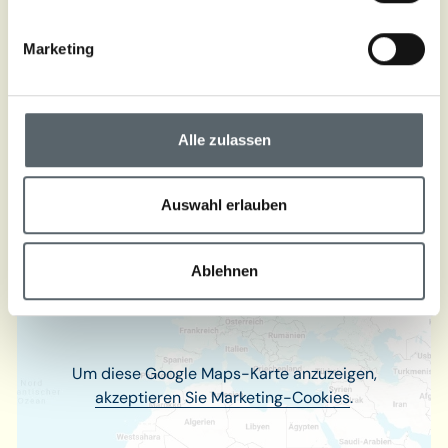
Das Hotel befindet sich am Rande des
Naturschutzgebiets Akamas, zwischen der Stadt
Marketing
Polis und dem charmanten Fischerdorf Latchi –
beide nur wenige Kilometer entfernt. Der
Flughafen Paphos liegt etwa 60 km, der Flughafen
Alle zulassen
Larnaca rund 180 km entfernt.
Auswahl erlauben
Ablehnen
Um diese Google Maps-Karte anzuzeigen,
akzeptieren Sie Marketing-Cookies
.