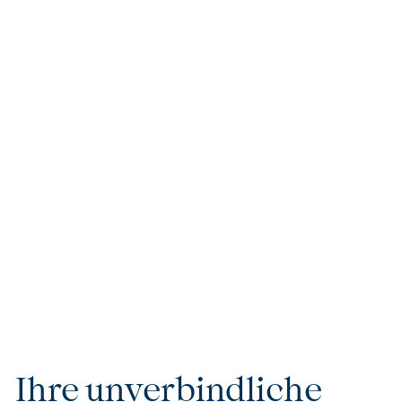
Höchster Komfort & Exklusivität
Jede Reise steht für kompromisslosen Luxus und
höchsten Komfort. Ob private Flugreservierungen,
erstklassige Kreuzfahrten oder VIP-Services – wir
sorgen dafür, dass Ihre Reise nicht nur besonders,
sondern einzigartig wird. Unsere handverlesenen
Unterkünfte und Partner garantieren Ihnen
außergewöhnlichen Komfort und Exklusivität, die keine
Wünsche offenlassen.
Ihre unverbindliche