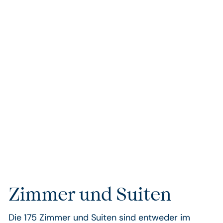
Tom's Tipp
Das Naturschutzgebiet der Akamas-Halbinsel
lässt sich auf vielfältige Weise erkunden: bei einer
aufregenden Jeep-Safari, einer Klettertour, mit
dem Mountainbike oder auf malerischen
Wanderwegen. Genießen Sie erlesene Weine auf
den Weingütern der Region oder besuchen Sie
das byzantinische Kloster Chrysorroyiatissa.
Zimmer und Suiten
Die 175 Zimmer und Suiten sind entweder im