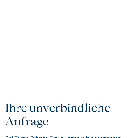
Jede Reise steht für kompromisslosen Luxus und
höchsten Komfort. Ob private Flugreservierungen,
erstklassige Kreuzfahrten oder VIP-Services – wir
sorgen dafür, dass Ihre Reise nicht nur besonders,
sondern einzigartig wird. Unsere handverlesenen
Unterkünfte und Partner garantieren Ihnen
außergewöhnlichen Komfort und Exklusivität, die keine
Wünsche offenlassen.
Ihre unverbindliche
Anfrage