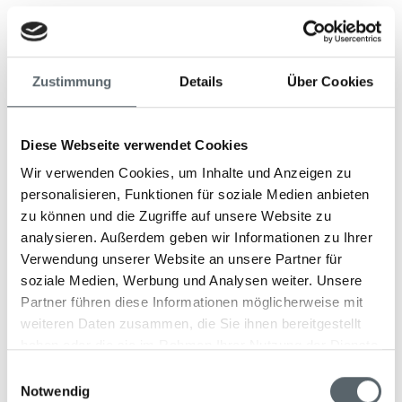
Kulinarik & Gastronomie
Bei Grootbos erwartet Sie ein kulinarisches Erlebnis der
Zustimmung
Details
Über Cookies
besonderen Art: Jede Zutat wird mit viel Liebe und
Sorgfalt ausgewählt, frisch vom eigenen Bio-Hof
bezogen und direkt auf den Teller gebracht. Ob ein
Diese Webseite verwendet Cookies
gemütliches Picknick am Strand oder ein
Wir verwenden Cookies, um Inhalte und Anzeigen zu
unvergessliches Sechs-Gänge-Menü – hier werden
personalisieren, Funktionen für soziale Medien anbieten
Gerichte voller Geschmack, Farben und spannender
zu können und die Zugriffe auf unsere Website zu
Texturen serviert, die Ihre Sinne verwöhnen und lange in
analysieren. Außerdem geben wir Informationen zu Ihrer
Erinnerung bleiben.
Verwendung unserer Website an unsere Partner für
Dazu werden preisgekrönte Weine aus der Region
soziale Medien, Werbung und Analysen weiter. Unsere
gereicht, die nicht nur durch ihren Geschmack, sondern
Partner führen diese Informationen möglicherweise mit
auch durch ihre Geschichten begeistern. Bei einer
weiteren Daten zusammen, die Sie ihnen bereitgestellt
geführten Tour können die nahegelegenen Weingüter
haben oder die sie im Rahmen Ihrer Nutzung der Dienste
entdeckt und alles über die herausragenden Jahrgänge
gesammelt haben.
Einwilligungsauswahl
erfahren werden. Zurück im Restaurant zeigt der
Notwendig
Sommelier, wie diese Weine perfekt zum Essen passen –