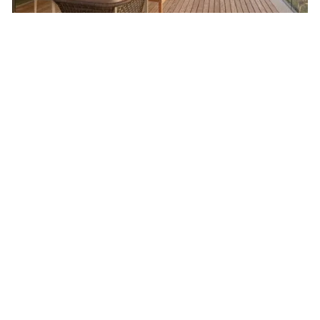
Tom's Tipp
Erleben Sie eine unvergessliche Meeres-Safari
und begegnen Sie den Marine Big 5 – Walen,
Delfinen, Robben, Haien und Pinguinen – in ihrem
natürlichen Lebensraum. Mit erfahrenen
Meeresbiologen an Bord eines
umweltfreundlichen Tourboots entdecken Sie die
faszinierende Tierwelt rund um Dyer Island.