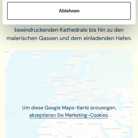
Durch die unmittelbare Nähe zum historischen
Ablehnen
Zentrum von Amalfi können Gäste bequem das
kulturelle Erbe der Stadt entdecken – von der
beeindruckenden Kathedrale bis hin zu den
malerischen Gassen und dem einladenden Hafen.
Um diese Google Maps-Karte anzuzeigen,
akzeptieren Sie Marketing-Cookies
.