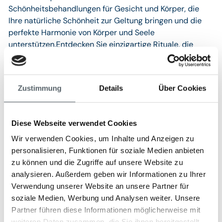
Schönheitsbehandlungen für Gesicht und Körper, die
Ihre natürliche Schönheit zur Geltung bringen und die
perfekte Harmonie von Körper und Seele
unterstützen.Entdecken Sie einzigartige Rituale, die
jeden Besuch in eine Oase der Entspannung
verwandeln. Genießen Sie Momente der Ruhe und
Gelassenheit und finden Sie Ihr inneres Gleichgewicht
Zustimmung
Details
Über Cookies
und Ihre Harmonie wieder.Erleben Sie die "Oro di Amalfi"
Zitronenmassage - eine exklusive Behandlung, die Ihre
Sinne belebt und Ihre Chakras in Einklang bringt. Mit
Diese Webseite verwendet Cookies
einem zarten Zitronenöl, das die Haut pflegt, tonisiert
Wir verwenden Cookies, um Inhalte und Anzeigen zu
und revitalisiert, sorgt diese Massage für ein
personalisieren, Funktionen für soziale Medien anbieten
erfrischendes und entspannendes Erlebnis.
zu können und die Zugriffe auf unsere Website zu
analysieren. Außerdem geben wir Informationen zu Ihrer
Verwendung unserer Website an unsere Partner für
Aktivitäten
soziale Medien, Werbung und Analysen weiter. Unsere
Das Hotel ist der ideale Ausgangspunkt, um die
Partner führen diese Informationen möglicherweise mit
weiteren Daten zusammen, die Sie ihnen bereitgestellt