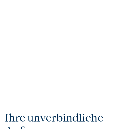
Höchster Komfort & Exklusivität
Jede Reise steht für kompromisslosen Luxus und
höchsten Komfort. Ob private Flugreservierungen,
erstklassige Kreuzfahrten oder VIP-Services – wir
sorgen dafür, dass Ihre Reise nicht nur besonders,
sondern einzigartig wird. Unsere handverlesenen
Unterkünfte und Partner garantieren Ihnen
außergewöhnlichen Komfort und Exklusivität, die keine
Wünsche offenlassen.
Ihre unverbindliche