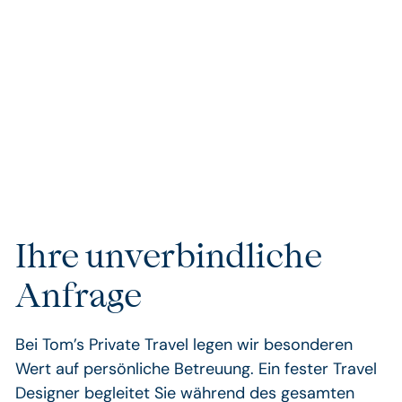
sorgen dafür, dass Ihre Reise nicht nur besonders,
sondern einzigartig wird. Unsere handverlesenen
Unterkünfte und Partner garantieren Ihnen
außergewöhnlichen Komfort und Exklusivität, die keine
Wünsche offenlassen.
Ihre unverbindliche
Anfrage
Bei Tom’s Private Travel legen wir besonderen
Wert auf persönliche Betreuung. Ein fester Travel
Designer begleitet Sie während des gesamten