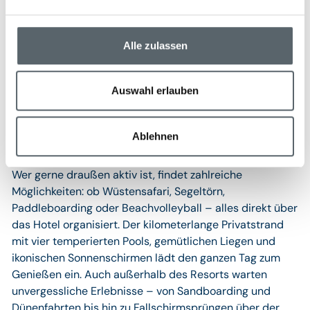
Aktivitäten
Umgeben von 26 Hektar tropischer Gärten mit Palmen,
Alle zulassen
duftenden Kräutern, bunten Blüten und Bienenstöcken
erleben Gäste hier eine grüne Oase der Ruhe – nur
wenige Minuten von der lebendigen Dubai Marina
Auswahl erlauben
entfernt. Für Familien bietet das Resort ein
abwechslungsreiches Programm mit liebevoll
Ablehnen
betreutem KidsOnly-Club, familienfreundlichem
Wassersport und gemeinsamen Aktivitäten am Strand.
Wer gerne draußen aktiv ist, findet zahlreiche
Möglichkeiten: ob Wüstensafari, Segeltörn,
Paddleboarding oder Beachvolleyball – alles direkt über
das Hotel organisiert. Der kilometerlange Privatstrand
mit vier temperierten Pools, gemütlichen Liegen und
ikonischen Sonnenschirmen lädt den ganzen Tag zum
Genießen ein. Auch außerhalb des Resorts warten
unvergessliche Erlebnisse – von Sandboarding und
Dünenfahrten bis hin zu Fallschirmsprüngen über der