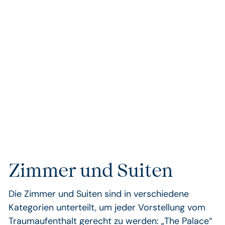
spektakuläre Aussicht auf die Stadt, die Wüste
und das Meer wird Ihnen den Atem rauben. Um
das Erlebnis in vollen Zügen genießen zu können,
empfehlen wir, die Fahrt mit dem Aufzug sowie
den Zugang zur Plattform im Voraus zu
reservieren – so vermeiden Sie lange Wartezeiten
und können Ihren Besuch entspannt planen.
Zimmer und Suiten
Die Zimmer und Suiten sind in verschiedene
Kategorien unterteilt, um jeder Vorstellung vom
Traumaufenthalt gerecht zu werden: „The Palace“