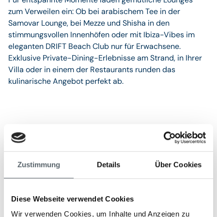
zum Verweilen ein: Ob bei arabischem Tee in der
Samovar Lounge, bei Mezze und Shisha in den
stimmungsvollen Innenhöfen oder mit Ibiza-Vibes im
eleganten DRIFT Beach Club nur für Erwachsene.
Exklusive Private-Dining-Erlebnisse am Strand, in Ihrer
Villa oder in einem der Restaurants runden das
kulinarische Angebot perfekt ab.
Wellness & Fitness
Das One&Only Spa erstreckt sich über mehr als 26
Hektar üppiger Gartenanlagen und bietet individuell
Zustimmung
Details
Über Cookies
abgestimmte, ganzheitliche Anwendungen. In einer
ruhigen und harmonischen Atmosphäre sorgen
erfahrene Therapeuten für Entspannung, Regeneration
Diese Webseite verwendet Cookies
und neue Kraft. Das vielfältige Angebot umfasst die
Wir verwenden Cookies, um Inhalte und Anzeigen zu