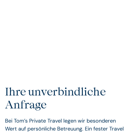
erstklassige Kreuzfahrten oder VIP-Services – wir
sorgen dafür, dass Ihre Reise nicht nur besonders,
sondern einzigartig wird. Unsere handverlesenen
Unterkünfte und Partner garantieren Ihnen
außergewöhnlichen Komfort und Exklusivität, die keine
Wünsche offenlassen.
Ihre unverbindliche
Anfrage
Bei Tom’s Private Travel legen wir besonderen
Wert auf persönliche Betreuung. Ein fester Travel