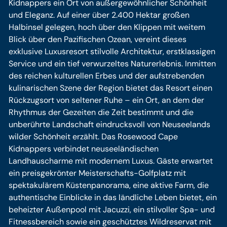
Kidnappers ein Ort von außergewöhnlicher Schönheit
und Eleganz. Auf einer über 2.400 Hektar großen
Halbinsel gelegen, hoch über den Klippen mit weitem
Blick über den Pazifischen Ozean, vereint dieses
exklusive Luxusresort stilvolle Architektur, erstklassigen
Service und ein tief verwurzeltes Naturerlebnis. Inmitten
des reichen kulturellen Erbes und der aufstrebenden
kulinarischen Szene der Region bietet das Resort einen
Rückzugsort von seltener Ruhe – ein Ort, an dem der
Rhythmus der Gezeiten die Zeit bestimmt und die
unberührte Landschaft eindrucksvoll von Neuseelands
wilder Schönheit erzählt. Das Rosewood Cape
Kidnappers verbindet neuseeländischen
Landhauscharme mit modernem Luxus. Gäste erwartet
ein preisgekrönter Meisterschafts-Golfplatz mit
spektakulärem Küstenpanorama, eine aktive Farm, die
authentische Einblicke in das ländliche Leben bietet, ein
beheizter Außenpool mit Jacuzzi, ein stilvoller Spa- und
Fitnessbereich sowie ein geschütztes Wildreservat mit