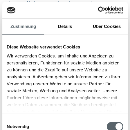
erlesenen Weinen verzaubern lassen – ein
unvergessliches Erlebnis inmitten der beeindruckenden
Natur Neuseelands.
Zustimmung
Details
Über Cookies
Wellness & Fitness
Diese Webseite verwendet Cookies
Wir verwenden Cookies, um Inhalte und Anzeigen zu
Das Spa ist ein Refugium für Körper, Geist und Seele –
personalisieren, Funktionen für soziale Medien anbieten
mit individuell abgestimmten Behandlungen, die tief
zu können und die Zugriffe auf unsere Website zu
entspannen und neue Energie schenken. Natürliche
analysieren. Außerdem geben wir Informationen zu Ihrer
Wirkstoffe wie Manuka-Honig verbinden traditionelle
Verwendung unserer Website an unsere Partner für
Heilkunst mit moderner Wellness.
soziale Medien, Werbung und Analysen weiter. Unsere
Neben luxuriösen Anwendungen stehen ein beheizter
Partner führen diese Informationen möglicherweise mit
Infinity-Pool, moderne Fitnessmöglichkeiten und
weiteren Daten zusammen, die Sie ihnen bereitgestellt
personalisierte Yoga-Sessions zur Verfügung, die das
haben oder die sie im Rahmen Ihrer Nutzung der Dienste
Wohlbefinden auf allen Ebenen fördern. Die großzügigen
gesammelt haben.
Behandlungsräume, darunter spezielle Bereiche für
Einwilligungsauswahl
Notwendig
Paare, bieten eine Oase der Ruhe mit beeindruckendem