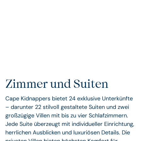
entdecken die Besonderheiten des lokalen
Terroirs – geprägt von mineralreichen Böden,
maritimen Einflüssen und einem der
sonnenreichsten Klimate Neuseelands-
Zimmer und Suiten
Cape Kidnappers bietet 24 exklusive Unterkünfte
– darunter 22 stilvoll gestaltete Suiten und zwei
großzügige Villen mit bis zu vier Schlafzimmern.
Jede Suite überzeugt mit individueller Einrichtung,
herrlichen Ausblicken und luxuriösen Details. Die