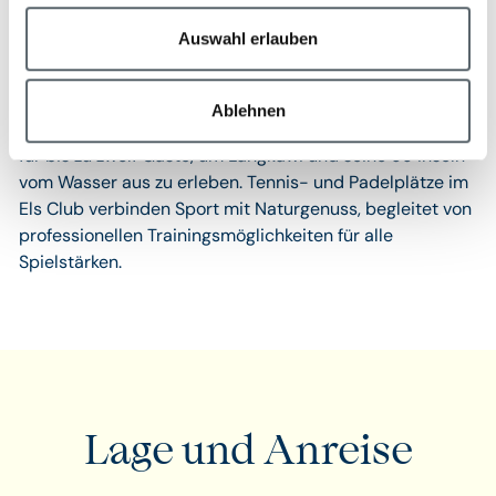
und Pflanzenwelt. Mit etwas Glück lassen sich Dusky
Auswahl erlauben
Languren, Nashornvögel oder Sunda-Flederbeerkatzen
beobachten.
Für Entdeckungslustige bietet sich eine Fahrt mit der
Ablehnen
luxuriösen Gadis Pulao an, einem 54-Fuß-Katamaran
für bis zu zwölf Gäste, um Langkawi und seine 99 Inseln
vom Wasser aus zu erleben. Tennis- und Padelplätze im
Els Club verbinden Sport mit Naturgenuss, begleitet von
professionellen Trainingsmöglichkeiten für alle
Spielstärken.
Lage und Anreise