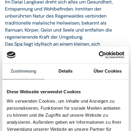
Im Datai Langkawi dreht sich alles um Gesundheit,
Entspannung und Wohlbefinden. Inmitten der
unberührten Natur des Regenwaldes verbinden
traditionelle malaiische Heilweisen, bekannt als
Ramuan, Körper, Geist und Seele und entfalten die
regenerierende Kraft der Umgebung.
Das Spa liegt idyllisch an einem kleinen, sich
schlängelnden Bach, umgeben von den beruhigenden
Klängen und dem dezenten Duft der natürlichen
Regenwaldumgebung. Gäste können hier in entspannter
Zustimmung
Details
Über Cookies
Atmosphäre verwöhnt werden und Körper sowie Geist
neue Energie schöpfen.
Holistische Aktivitäten reichen von belebenden
Diese Webseite verwendet Cookies
Spaziergängen entlang spezieller Resortpfade bis hin zu
Meditationen im Holistic Pavilion – ein Erlebnis für alle
Wir verwenden Cookies, um Inhalte und Anzeigen zu
Sinne. Klangtherapien und ausgewählte
personalisieren, Funktionen für soziale Medien anbieten
Wellnessprogramme fördern die Harmonie von Körper
zu können und die Zugriffe auf unsere Website zu
und Geist und stärken Vitalität sowie innere Klarheit.
analysieren. Außerdem geben wir Informationen zu Ihrer
Pulih, was auf Malaiisch „Erholen“ bedeutet, ist ein
Verwendung unserer Website an unsere Partner für