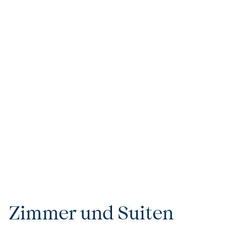
Alle Bungalows und Villen sind harmonisch
eingebettet in ein weitläufiges tropisches
Parkgelände, das zum Entdecken und Genießen
einlädt. Über zwei Jahre lang haben
Landschaftsarchitekten und Gärtner mit viel
Liebe zum Detail hunderte Bäume, Pflanzen und
Blumen ausgewählt und angepflanzt. Das Ergebnis
ist ein lebendiges Kunstwerk – eine Hommage an
die natürliche Schönheit Sansibars und ihr reiches
kulturelles Erbe.
Zimmer und Suiten