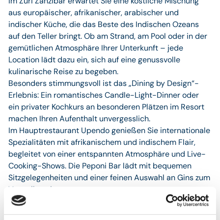
Im Zuri Zanzibar erwartet Sie eine köstliche Mischung
aus europäischer, afrikanischer, arabischer und
indischer Küche, die das Beste des Indischen Ozeans
auf den Teller bringt. Ob am Strand, am Pool oder in der
gemütlichen Atmosphäre Ihrer Unterkunft – jede
Location lädt dazu ein, sich auf eine genussvolle
kulinarische Reise zu begeben.
Besonders stimmungsvoll ist das „Dining by Design“-
Erlebnis: Ein romantisches Candle-Light-Dinner oder
ein privater Kochkurs an besonderen Plätzen im Resort
machen Ihren Aufenthalt unvergesslich.
Im Hauptrestaurant Upendo genießen Sie internationale
Spezialitäten mit afrikanischem und indischem Flair,
begleitet von einer entspannten Atmosphäre und Live-
Cooking-Shows. Die Peponi Bar lädt mit bequemen
Sitzgelegenheiten und einer feinen Auswahl an Gins zum
Verweilen ein.
Das Poolrestaurant Maisha begeistert mit einer lässigen
afrikanischen Stimmung und einer köstlichen Fusion aus