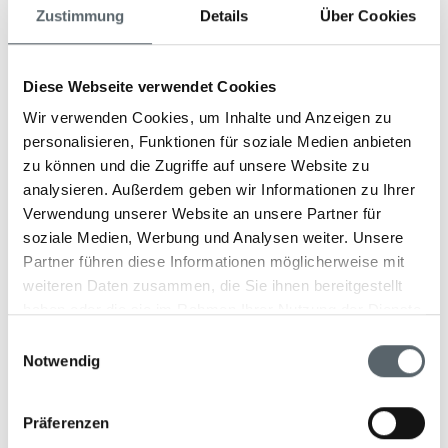
südlicher europäischer und indischer Küche, während
Zustimmung
Details
Über Cookies
das Bahari Grill am Strand kleine Snacks und
erfrischende Cocktails serviert – perfekt, um den
Sonnenuntergang am Kendwa Beach zu genießen.
Diese Webseite verwendet Cookies
Wir verwenden Cookies, um Inhalte und Anzeigen zu
personalisieren, Funktionen für soziale Medien anbieten
zu können und die Zugriffe auf unsere Website zu
Wellness & Fitness
analysieren. Außerdem geben wir Informationen zu Ihrer
Verwendung unserer Website an unsere Partner für
Das Resort bietet zahlreiche Möglichkeiten zur
soziale Medien, Werbung und Analysen weiter. Unsere
Entspannung und Regeneration: Ob Yoga, Meditation
Partner führen diese Informationen möglicherweise mit
oder Wellnessbehandlungen, der Pool und der
weiteren Daten zusammen, die Sie ihnen bereitgestellt
unberührte Strand laden zum Verweilen ein, während
haben oder die sie im Rahmen Ihrer Nutzung der Dienste
der Gewürzgarten zu Spaziergängen einlädt. Für
gesammelt haben.
Einwilligungsauswahl
Aktivität sorgen das Outdoor-Fitnessstudio „Wild
Notwendig
Fitness“ und das gut ausgestattete Indoor-Gym.
Das Wellbeing Journey Programm ist eine ganzheitliche
Urlaubsergänzung, die Ihr Immunsystem stärkt und
Präferenzen
Körper sowie Geist in Einklang bringt. Dabei verbinden