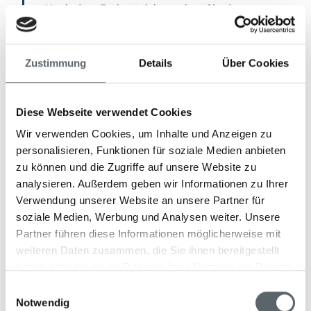
Nach dem Frühstück besuchen Sie den
botanischen Garten in Peradeniya, der auf 60
Hektar eine enorme Pflanzenvielfalt beherbergt
und als einer der schönsten botanischen Gärten
Zustimmung
Details
Über Cookies
Asiens gilt. Danach geht es auf eine Stadtführung
durch Kandy, bei der Sie den „Zahntempel“
besichtigen, eine der wichtigsten buddhistischen
Diese Webseite verwendet Cookies
Pilgerstätten. Hier soll der obere linke Eckzahn
Wir verwenden Cookies, um Inhalte und Anzeigen zu
von Buddha selbst aufbewahrt werden.
personalisieren, Funktionen für soziale Medien anbieten
zu können und die Zugriffe auf unsere Website zu
analysieren. Außerdem geben wir Informationen zu Ihrer
Verwendung unserer Website an unsere Partner für
soziale Medien, Werbung und Analysen weiter. Unsere
Partner führen diese Informationen möglicherweise mit
weiteren Daten zusammen, die Sie ihnen bereitgestellt
haben oder die sie im Rahmen Ihrer Nutzung der Dienste
gesammelt haben.
Einwilligungsauswahl
Notwendig