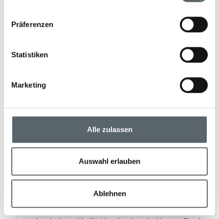
Präferenzen
Statistiken
Marketing
Tag 7 - 8
Alle zulassen
Nuwara Eliya
Am Morgen erwartet Sie eine Zugfahrt in das
Auswahl erlauben
Hochland von Sri Lanka, nach Nuwara Eliya,
bekannt für seine weitläufigen Teeplantagen. Die
grünen Hügel und Berge verwandeln die Region in
Ablehnen
einen wahren Teppich aus Pflanzen. Nach der
Ankunft am Bahnhof von Nanu Oya werden Sie