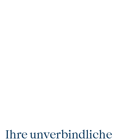
Tom's Tipp
Tropische Dschungellandschaften, üppige
Teeplantagen, paradiesische Strände, beeindruckende
Tempel und die Gastfreundschaft der Einheimischen
prägen den Charme Sri Lankas. Verlängern Sie Ihre Reise
mit einer Safari im Yala Nationalpark, dem ältesten
Naturschutzgebiet der Insel. Der Nationalpark ist ein
artenreiches Naturschutzgebiet im Südosten, bekannt
für seine hohe Leopardendichte, asiatische Elefanten
und vielfältige Vogelarten.
Ihre unverbindliche