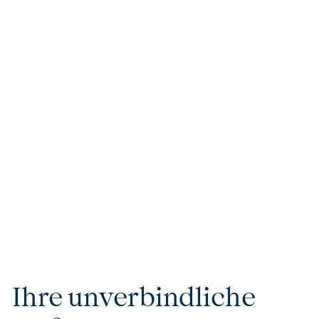
Tom's Tipp
Begeben Sie sich auf eine unvergessliche Reise nach
Mittelerde! Besuchen Sie das weltberühmte Hobbiton
Movie Set und tauchen Sie ein in die zauberhafte Welt
von Der Herr der Ringe und Der Hobbit. Spazieren Sie
durch die sanften Hügel von Matamata, entdecken Sie
die liebevoll gestalteten Hobbit-Höhlen und genießen
Sie ein Getränk im Grünen Drachen.
Ihre unverbindliche