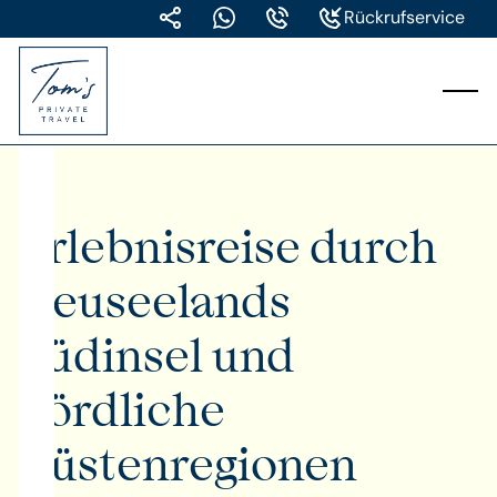
Rückrufservice
Erlebnisreise durch
Neuseelands
Südinsel und
nördliche
Küstenregionen