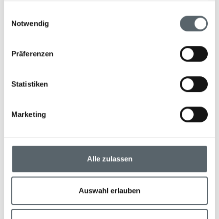
gesammelt haben.
Einwilligungsauswahl
Tag 13
Notwendig
Northland, Whangaroa &
Parengarenga
Präferenzen
Heute erkunden Sie per Helikopter die
spektakuläre Küstenlandschaft von Northland. Sie
Statistiken
fliegen über zerklüftete Häfen, türkisfarbene
Buchten und den ikonischen Ninety Mile Beach.
Marketing
Am nördlichsten Punkt Neuseelands – Cape
Reinga – erleben Sie, wie Pazifik und Tasmansee
aufeinandertreffen. Danach wartet ein Abenteuer
auf vier Rädern: eine rasante Quadbike-Tour
Alle zulassen
entlang der strahlend weißen Strände der Great
Exhibition Bay – ein krönender Abschluss Ihrer
Reise.
Auswahl erlauben