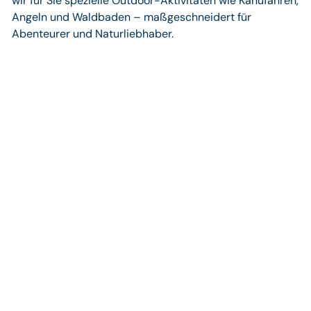
wir für Sie spezielle Outdoor-Aktivitäten wie Kanufahren,
Angeln und Waldbaden – maßgeschneidert für
Abenteurer und Naturliebhaber.
Ihre Vorteile bei Tom’s
Private Travel
Exklusive Expertise & persönliche Beratung
Unsere Travel Designer sind weltweit unterwegs und