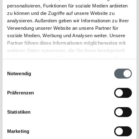
eine faszinierende Tradition, die den Aufenthalt noch
personalisieren, Funktionen für soziale Medien anbieten
besonderer macht.
zu können und die Zugriffe auf unsere Website zu
analysieren. Außerdem geben wir Informationen zu Ihrer
Verwendung unserer Website an unsere Partner für
soziale Medien, Werbung und Analysen weiter. Unsere
Partner führen diese Informationen möglicherweise mit
weiteren Daten zusammen, die Sie ihnen bereitgestellt
haben oder die sie im Rahmen Ihrer Nutzung der Dienste
Die beste Reisezeit für
gesammelt haben.
Einwilligungsauswahl
Notwendig
Japan
Präferenzen
Die ideale Reisezeit für eine Luxusreise nach Japan
hängt von Ihren persönlichen Vorlieben ab. Der Frühling,
insbesondere zwischen April und Mai, verzaubert mit
Statistiken
der berühmten Kirschblüte, während der Herbst von
September bis November mit seinen bunten
Marketing
Laubfärbungen begeistert. Beide Jahreszeiten bieten