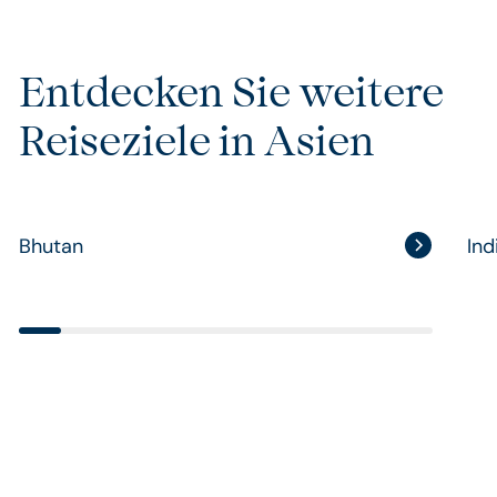
Entdecken Sie weitere
Reiseziele in Asien
Bhutan
Ind
Bhutan
Ind