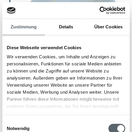
Zustimmung
Details
Über Cookies
Diese Webseite verwendet Cookies
Wir verwenden Cookies, um Inhalte und Anzeigen zu
personalisieren, Funktionen für soziale Medien anbieten
zu können und die Zugriffe auf unsere Website zu
analysieren. Außerdem geben wir Informationen zu Ihrer
Verwendung unserer Website an unsere Partner für
soziale Medien, Werbung und Analysen weiter. Unsere
Partner führen diese Informationen möglicherweise mit
Tag 13
weiteren Daten zusammen, die Sie ihnen bereitgestellt
haben oder die sie im Rahmen Ihrer Nutzung der Dienste
Kura
gesammelt haben.
Einwilligungsauswahl
Notwendig
Genießen Sie Ihren Aufenthalt im exklusiven