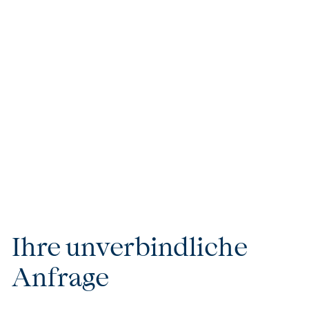
Tom's Tipp
Entdecken Sie in Costa Ricas dichten Urwald Faultiere,
Nasenbären, Ameisenbären, Brüllaffen, Schlangen,
exotische Vögel wie Tukane und Papageien bei einer
Rafting-Tour.
Ihre unverbindliche
Anfrage