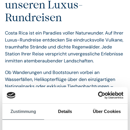
unseren Luxus-
Rundreisen
Costa Rica ist ein Paradies voller Naturwunder. Auf Ihrer
Luxus-Rundreise entdecken Sie eindrucksvolle Vulkane,
traumhafte Strände und dichte Regenwälder. Jede
Station Ihrer Reise verspricht unvergessliche Erlebnisse
inmitten atemberaubender Landschaften.
Ob Wanderungen und Bootstouren vorbei an
Wasserfällen, Helikopterflüge über den einzigartigen
Nationalparks oder exklusive Tierbeobachtungen –
Costa Rica bietet unzählige Möglichkeiten, Natur und
Abenteuer auf höchstem Niveau zu genießen. Jeder
Aspekt Ihrer Reise wird sorgfältig geplant, um Ihnen ein
Zustimmung
Details
Über Cookies
entspanntes und tiefgreifendes Naturerlebnis zu
garantieren. Kontaktieren Sie uns jetzt und lassen Sie
uns Ihre maßgeschneiderte Traumreise nach Costa Rica