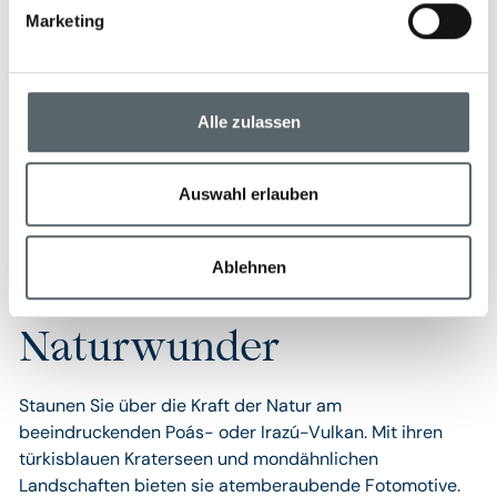
Entspannungszeiten. Tauchen Sie ein in das warme
Marketing
Meerwasser nach einem aufregenden Tag im Dschungel
und lassen Sie die Eindrücke in absoluter Ruhe auf sich
wirken.
Alle zulassen
Auswahl erlauben
Ablehnen
Vulkane und
Naturwunder
Staunen Sie über die Kraft der Natur am
beeindruckenden Poás- oder Irazú-Vulkan. Mit ihren
türkisblauen Kraterseen und mondähnlichen
Landschaften bieten sie atemberaubende Fotomotive.