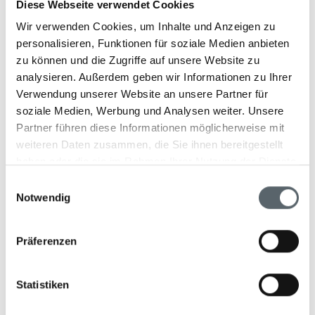
Diese Webseite verwendet Cookies
planen!
Wir verwenden Cookies, um Inhalte und Anzeigen zu
personalisieren, Funktionen für soziale Medien anbieten
zu können und die Zugriffe auf unsere Website zu
analysieren. Außerdem geben wir Informationen zu Ihrer
Verwendung unserer Website an unsere Partner für
soziale Medien, Werbung und Analysen weiter. Unsere
Partner führen diese Informationen möglicherweise mit
Kombinierte Rund- und
weiteren Daten zusammen, die Sie ihnen bereitgestellt
haben oder die sie im Rahmen Ihrer Nutzung der Dienste
Badeurlaube in Costa
gesammelt haben.
Einwilligungsauswahl
Rica
Notwendig
Erweitern Sie Ihre Costa Rica Rundreise mit einem
Präferenzen
erholsamen Badeurlaub an den malerischen Stränden
entlang der Karibik- oder Pazifikküste. Unsere
Statistiken
maßgeschneiderten Routen ermöglichen eine perfekte
Mischung aus Erkundungstouren und