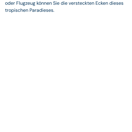
oder Flugzeug können Sie die versteckten Ecken dieses
tropischen Paradieses.
Ihre Vorteile bei Tom’s
Private Travel
Exklusive Expertise & persönliche Beratung
Unsere Travel Designer sind weltweit unterwegs und
kennen viele unserer Reiseziele aus eigener Erfahrung.