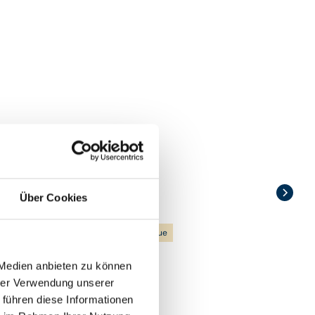
Uga Halloowella
Über Cookies
Sri Lanka Hochland
,
Sri Lanka
Hideaway
Butler-Service
Boutique
 Medien anbieten zu können
hrer Verwendung unserer
 führen diese Informationen